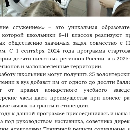
ние служением» – ​это уникальная образовате
 которой школьники 8–11 классов реализуют 
ых общественно-значимых задач совместно с Н
ом. С 1 сентября 2024 года программа стартов
ории десяти пилотных регионов России, а в 2025
регионов и малонаселенные территории.
 работу школьники могут получить 25 волонтерски
лении в вуз добавят им от одного до десяти балл
сит от правил конкретного учебного заведе
ерские часы дают преимущества при поиске ра
аче заявок на гранты и стипендии.
 году к данной программе присоединилась и наша
са под руководством наставника, советника дире
ины Алексеевны Тенигиной решали социальные з