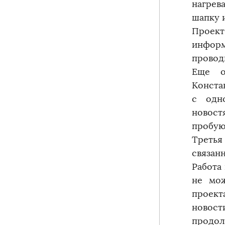
нагрев
шапку 
Проект
инфор
провод
Еще о
Конста
с одн
новост
пробую
Третья
связан
Работа
не мож
проект
новос
продол