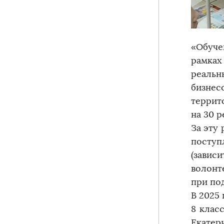
«Обуче
рамках
реальн
бизнес
террит
на 30 
За эту
поступ
(зави
волонт
при под
В 2025
8 клас
Екатер