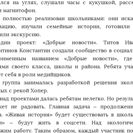
ался на углях, слушали часы с кукушкой, рас
и магнитофон.
 полностью реализован школьниками: они иска
мацию, изучали семейные истории, готовили
или экскурсию.
дин проект: «Добрые новости». Титов Ива
нтинов Константин создали сообщество в социал
оименным названием «Добрые новости», гд
ями своего класса, школы и района. Ребята уча
т себя в роли медийщиков.
 группа занималась разработкой решения экол
ных с рекой Хопер.
 над проектами далась ребятам нелегко. Но резуль
ет не радовать. Главная задача – ​продолжен
а. «Живая история» будет существовать в школ
ти» – ​будут жить в соцсети. Над экологич
жим работу. Таким образом, каждый участник п