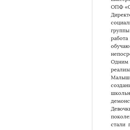
ОПФ «С
Дирек
социал
группы
работа 
обуча
непоср
Одним 
реализ
Малыше
созда
школьн
демонс
Девочк
поколе
стали 