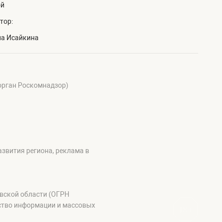
ой
тор:
на Исайкина
 орган Роскомнадзор)
звития региона, реклама в
овской области (ОГРН
ство информации и массовых