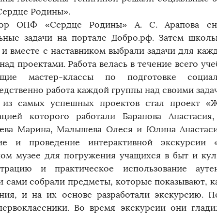
ердце Родины».
тор ОПФ «Сердце Родины» А. С. Арапова сна
ьные задачи на портале Добро.рф. Затем школ
 и вместе с наставником выбрали задачи для каж
над проектами. Работа велась в течение всего уче
ющие мастер-классы по подготовке социа
едственно работа каждой группы над своими зада
из самых успешных проектов стал проект «Ж
ацией которого работали Баранова Анастасия,
ва Марина, Малышева Олеся и Юлина Анастасия
ние и проведение интерактивной экскурсии 
ом музее для погружения учащихся в быт и кул
трацию и практическое использование ауте
и сами собрали предметы, которые показывают, 
ния, и на их основе разработали экскурсию. 
первоклассники. Во время экскурсии они глад