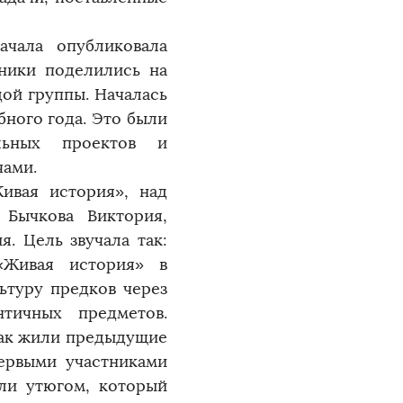
чала опубликовала
ьники поделились на
дой группы. Началась
бного года. Это были
льных проектов и
чами.
ивая история», над
 Бычкова Виктория,
. Цель звучала так:
«Живая история» в
ьтуру предков через
нтичных предметов.
как жили предыдущие
Первыми участниками
или утюгом, который