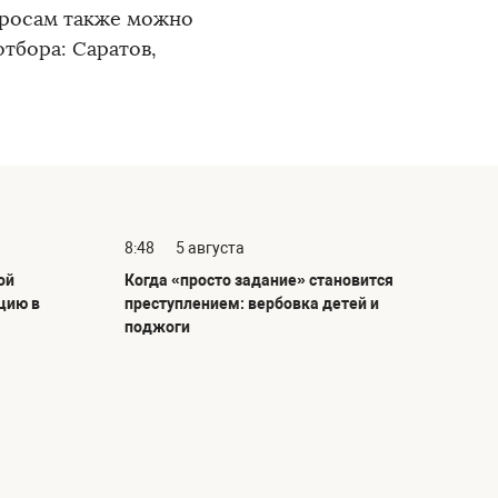
просам также можно
отбора: Саратов,
8:48
5 августа
ой
Когда «просто задание» становится
цию в
преступлением: вербовка детей и
поджоги