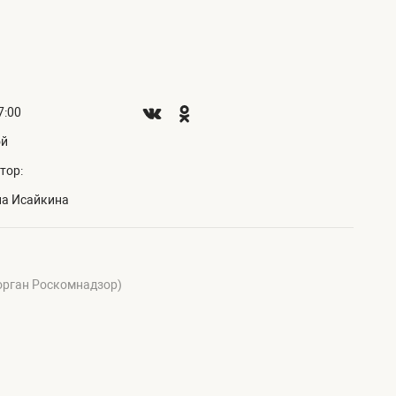
7:00
ой
тор:
на Исайкина
 орган Роскомнадзор)