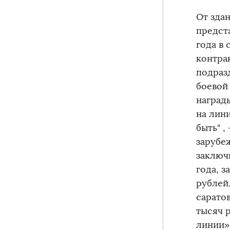
От зда
предст
года в
контра
подраз
боевой
наград
на лин
быть" ,
зарубе
заключ
года, 
рублей
сарато
тысяч р
линии» 