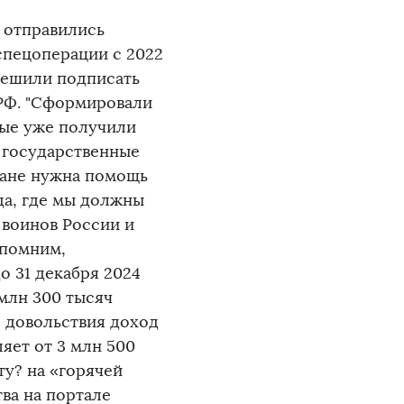
 отправились
 спецоперации с 2022
решили подписать
РФ. "Сформировали
рые уже получили
 государственные
тране нужна помощь
да, где мы должны
 воинов России и
апомним,
 31 декабря 2024
 млн 300 тысяч
о довольствия доход
яет от 3 млн 500
ту? на «горячей
тва на портале