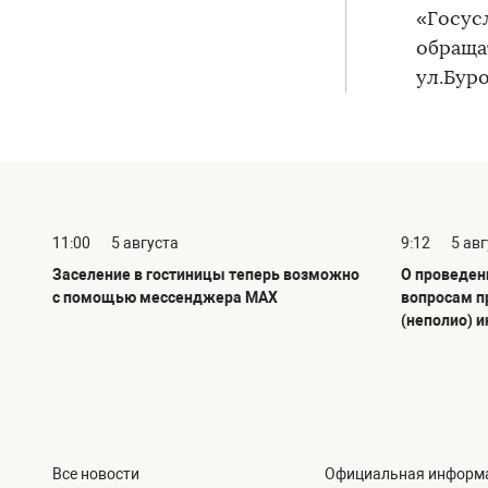
«Госус
обращат
ул.Буро
11:00
5 августа
9:12
5 ав
Заселение в гостиницы теперь возможно
О проведен
с помощью мессенджера MAX
вопросам п
(неполио) 
Все новости
Официальная информ