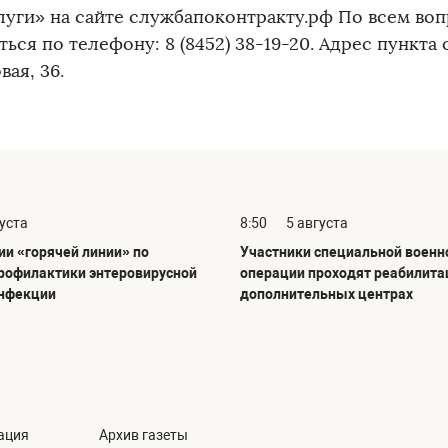
луги» на сайте службапоконтракту.рф По всем во
ься по телефону: 8 (8452) 38-19-20. Адрес пункта 
вая, 36.
густа
8:50
5 августа
ии «горячей линии» по
Участники специальной военн
рофилактики энтеровирусной
операции проходят реабилита
инфекции
дополнительных центрах
ация
Архив газеты