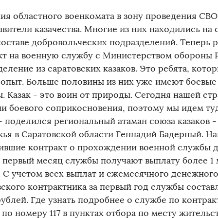
ния областного военкомата в зону проведения СВО
авители казачества. Многие из них находились на
 составе добровольческих подразделений. Теперь 
кт на военную службу с Министерством обороны 
деление из саратовских казаков. Это ребята, кото
 опыт. Больше половины из них уже имеют боевые
ы. Казак - это воин от природы. Сегодня нашей с
ии боевого соприкосновения, поэтому мы идем ту
 - поделился региональный атаман союза казаков -
жья в Саратовской области Геннадий Бадерный. Н
ившие контракт о прохождении военной службы до
за первый месяц службы получают выплату более 1
. С учетом всех выплат и ежемесячного денежног
вского контрактника за первый год службы составл
ублей. Где узнать подробнее о службе по контрак
по номеру 117 в пунктах отбора по месту жительс