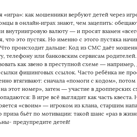
я «игра»: как мошенники вербуют детей через игр
комцы в онлайн‑играх знают, чем зацепить: обещаю
ли внутриигровую валюту — и просят взамен «всег
, что это пустяк. Но именно с этого пустяка нач
. Что происходит дальше: Код из СМС даёт мошен
ту, телефону или банковским сервисам родителей.
зовать как звено в преступной схеме — например,
ссылки фишинговых ссылок. Часто ребёнка не про
енно втягивают: сначала «помоги с кодом», потом
 на этот номер», затем — участие в дропперских с
опадаются: В игре всё выглядит как часть квеста.
ряется «своим» — игроком из клана, старшим нап
 приза бьёт по мотивации: такой шанс «раз в жизни
ьны- предупредите детей!