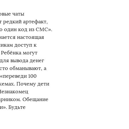
овые чаты
т редкий артефакт,
о один код из СМС».
инается настоящая
никам доступ к
 Ребёнка могут
 для вывода денег
сто обманывают, а
 «переведи 100
хемах. Почему дети
 Незнакомец
арником. Обещание
». ️Будьте