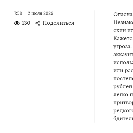
7:58
2 июля 2026
Опасна
️Незна
130
Поделиться
скин и
Кажется
угроза
аккаун
исполь
или ра
постеп
рублей
легко п
притво
редкого
бдител