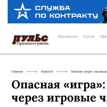
Все новости
Статьи
Офи
Главная
Новости
Опасная «игра»: как мош
Опасная «игра»
через игровые 