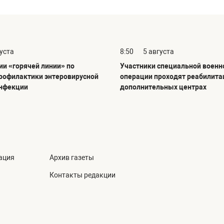
густа
8:50
5 августа
ии «горячей линии» по
Участники специальной военн
рофилактики энтеровирусной
операции проходят реабилита
инфекции
дополнительных центрах
ация
Архив газеты
Контакты редакции