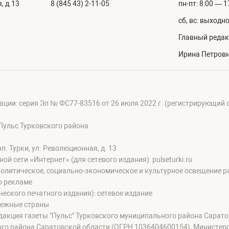
, д.13
8 (845 43) 2-11-05
пн-пт: 8:00 — 1
сб, вс: выходн
Главный редак
Ирина Петров
ации: серия Эл № ФС77-83516 от 26 июля 2022 г. (регистрирующий
Пульс Турковского района
п. Турки, ул. Революционная, д. 13
сети «Интернет» (для сетевого издания): pulseturki.ru
олитическое, социально-экономическое и культурное освещение ра
о рекламе
еского печатного издания): сетевое издание
бежные страны
дакция газеты "Пульс" Турковского муниципального района Сарат
го района Саратовской области (ОГРН 1036404600154), Министер