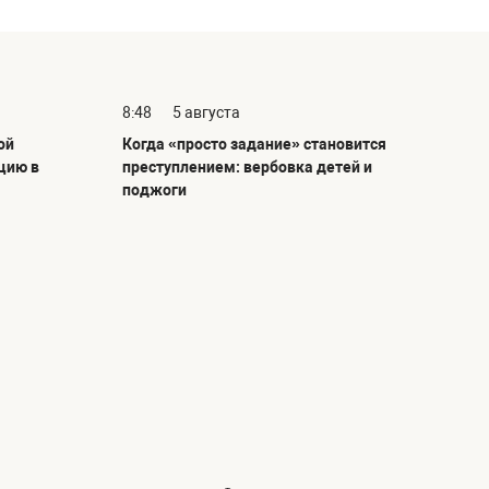
8:48
5 августа
ой
Когда «просто задание» становится
цию в
преступлением: вербовка детей и
поджоги