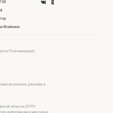
7:00
ой
тор:
на Исайкина
 орган Роскомнадзор)
звития региона, реклама в
овской области (ОГРН
ство информации и массовых