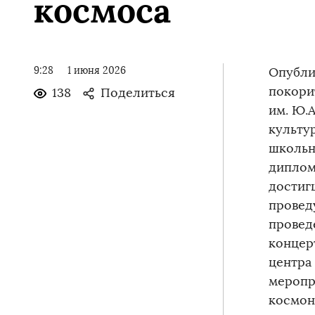
космоса
9:28
1 июня 2026
Опубли
покори
138
Поделиться
им. Ю.
культу
школьн
диплом
достиг
провед
провед
концер
центра
меропр
космон