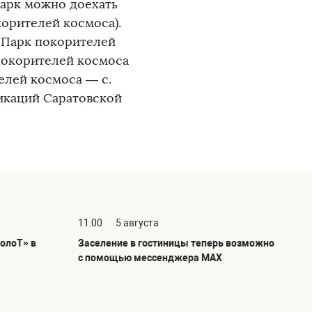
 Парк можно доехать
орителей космоса).
— Парк покорителей
 покорителей космоса
елей космоса — с.
икаций Саратовской
11:00
5 августа
олоТ» в
Заселение в гостиницы теперь возможно
с помощью мессенджера MAX