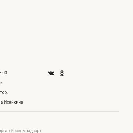
7:00
ой
тор:
на Исайкина
 орган Роскомнадзор)