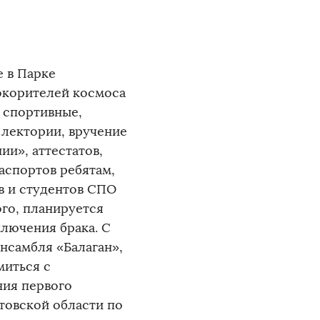
 в Парке
окорителей космоса
, спортивные,
 лектории, вручение
ии», аттестатов,
аспортов ребятам,
в и студентов СПО
ого, планируется
лючения брака. С
ансамбля «Балаган»,
миться с
ния первого
товской области по