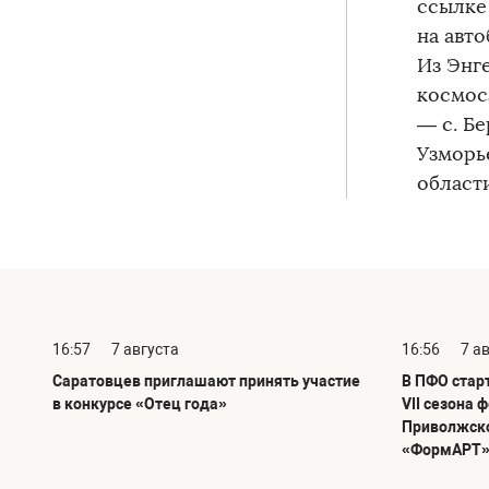
ссылке 
на авт
Из Энг
космос
— с. Б
Узморь
област
16:57
7 августа
16:56
7 а
Саратовцев приглашают принять участие
В ПФО стар
в конкурсе «Отец года»
VII сезона 
Приволжско
«ФормАРТ»