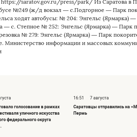
https://saratov.gov.ru/press/park/ Из Саратова в
обусе №249 (ж/д вокзал — с.Подгорное — Парк пок
ельса ходят автобусы: № 204: Энгельс (Ярмарка) 
а — с. Степное № 252: Энгельс (Ярмарка) — Парк
ерезовка № 279: Энгельс (Ярмарка) — Парк покорит
е. Министерство информации и массовых коммун
и
вгуста
16:51
7 августа
товало голосование в рамках
Саратовцы отправились на «М
фестиваля уличного искусства
Пермь
го федерального округа
.