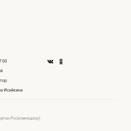
7:00
ой
тор:
на Исайкина
 орган Роскомнадзор)