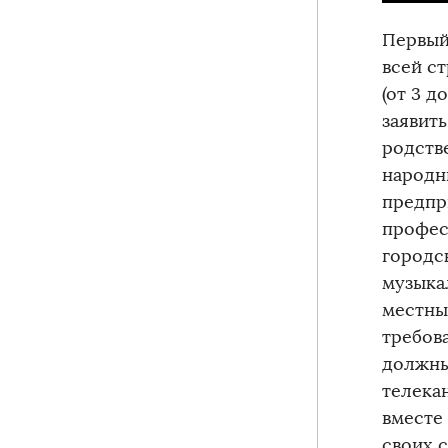
Первый
всей с
(от 3 д
заявить
родств
народн
предпр
профес
городс
музыка
местны
требов
должны
телека
вместе
своих 