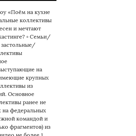
шоу «Поём на кухне
альные коллективы
песен и мечтают
 кастинге? ▫ Семьи/
 застольные/
ллективы
ное
 выступающие на
 имеющие крупных
оллективы из
ий. Основное
лективы ранее не
х на федеральных
ружной командой и
ько фрагментов) из
идео не более 1