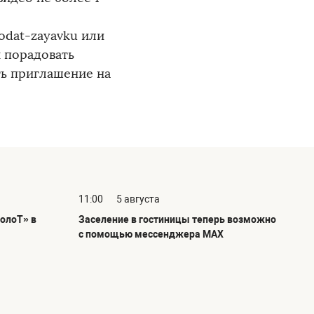
odat-zayavku или
ы порадовать
ть приглашение на
11:00
5 августа
олоТ» в
Заселение в гостиницы теперь возможно
с помощью мессенджера MAX