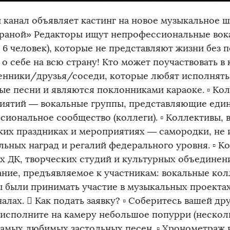
 канал объявляет кастинг на новое музыкальное 
траной» Редакторы ищут непрофессиональные вок
о 6 человек), которые не представляют жизни без 
 о себе на всю страну! Кто может поучаствовать в
енники/друзья/соседи, которые любят исполнять
ые песни и являются поклонниками караоке. ▫ Ко
иятий — вокальные группы, представляющие еди
сиональное сообщество (коллеги). ▫ Коллективы,
ких праздниках и мероприятиях — самородки, не
льных наград и регалий федерального уровня. ▫ К
х ДК, творческих студий и культурных объединен
ание, предъявляемое к участникам: вокальные кол
 были принимать участие в музыкальных проекта
налах.  Как подать заявку? ▫ Соберитесь вашей д
 исполните на камеру небольшое попурри (нескол
самых любимых застольных песен. ▫ Хронометраж в