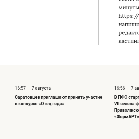
минуты.
https:
напиши
редакт
кастинг
16:57
7 августа
16:56
7 а
Саратовцев приглашают принять участие
В ПФО стар
в конкурсе «Отец года»
VII сезона 
Приволжско
«ФормАРТ»