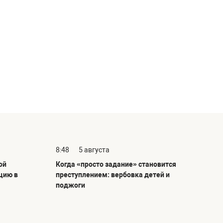
8:48
5 августа
ой
Когда «просто задание» становится
цию в
преступлением: вербовка детей и
поджоги