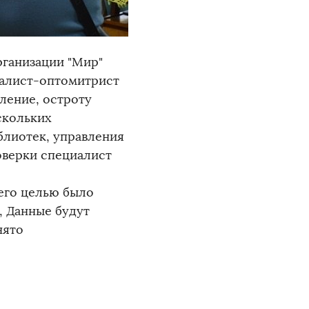
рганизации "Мир"
иалист-оптомитрист
ление, остроту
скольких
блиотек, управления
оверки специалист
его целью было
, Данные будут
нято