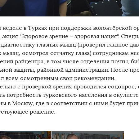
й неделе в Турках при поддержки волонтёрской о
 акция "Здоровое зрение – здоровая нация". Спец
 диагностику глазных мышц (проверил глазное дав
х мышц, осмотрел сетчатку глаза) сотрудникам не
ений райцентра, в том числе отделения почты, би
ьной защиты, районной администрации. После пр
ал всем осмотренным свои рекомендации.
ельно с проверкой зрения проводился соцопрос, 
ть потребность турковского населения в окулисте
ны в Москву, где в соответствии с ними будет при
тствующее решение.