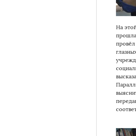
На это
прошла
провёл
глазны
учрежд
социал
высказ
Паралл
выясни
переда
соотве