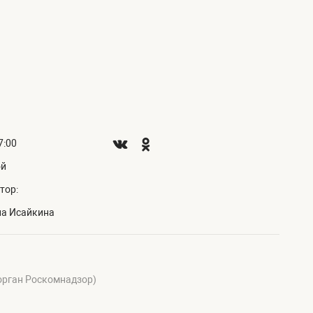
7:00
ой
тор:
на Исайкина
 орган Роскомнадзор)