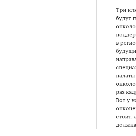
Три кл
будут 
онколо
поддер
в реги
будущи
направ
специа
палаты
онколо
раз кад
Вот у н
онкоце
стоит, 
должна