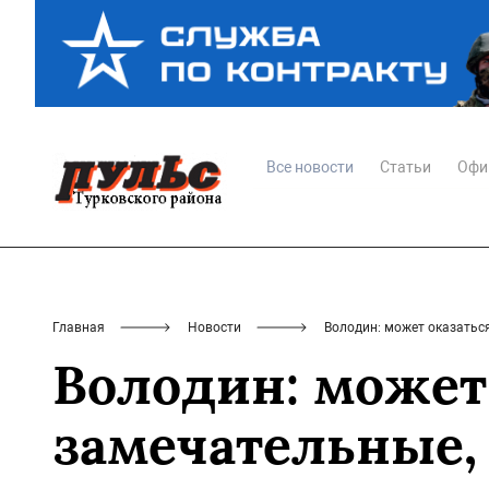
Все новости
Статьи
Офи
Главная
Новости
Володин: может оказаться
Володин: может 
замечательные, 