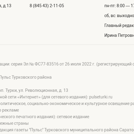
, д.13
8 (845 43) 2-11-05
пн-пт: 8:00 — 1
сб, вс: выходн
Главный редак
Ирина Петров
ации: серия Эл № ФС77-83516 от 26 июля 2022 г. (регистрирующий
Пульс Турковского района
п. Турки, ул. Революционная, д. 13
сети «Интернет» (для сетевого издания): pulseturki.ru
олитическое, социально-экономическое и культурное освещение ра
о рекламе
еского печатного издания): сетевое издание
бежные страны
дакция газеты "Пульс" Турковского муниципального района Сарат