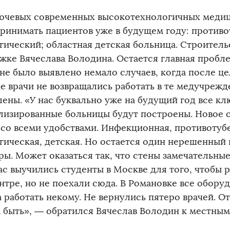
ючевых современных высокотехнологичных медиц
принимать пациентов уже в будущем году: против
гический; областная детская больница. Строитель
жке Вячеслава Володина. Остается главная пробле
оне было выявлено немало случаев, когда после ц
е врачи не возвращались работать в те медучрежд
лены. «У нас буквально уже на будущий год все к
лизированные больницы будут построены. Новое 
 со всеми удобствами. Инфекционная, противотуб
гическая, детская. Но остается один нерешенный 
ры. Может оказаться так, что стены замечательные,
ас выучились студенты в Москве для того, чтобы р
нтре, но не поехали сюда. В Романовке все обору
а работать некому. Не вернулись пятеро врачей. О
 быть», — обратился Вячеслав Володин к местным