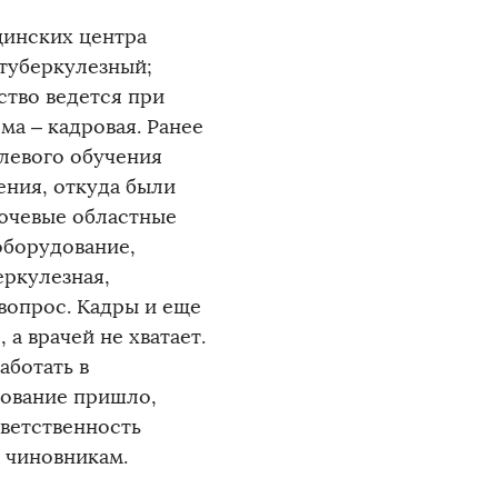
инских центра
отуберкулезный;
ство ведется при
ма – кадровая. Ранее
елевого обучения
ения, откуда были
лючевые областные
оборудование,
еркулезная,
вопрос. Кадры и еще
 а врачей не хватает.
аботать в
дование пришло,
тветственность
 чиновникам.