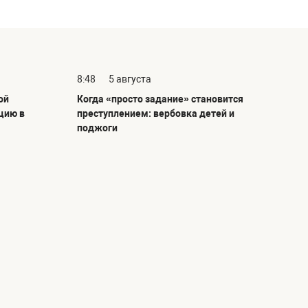
8:48
5 августа
ой
Когда «просто задание» становится
цию в
преступлением: вербовка детей и
поджоги