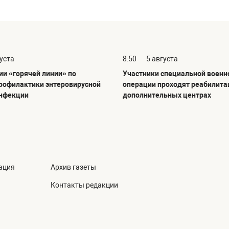
густа
8:50
5 августа
ии «горячей линии» по
Участники специальной военн
рофилактики энтеровирусной
операции проходят реабилита
инфекции
дополнительных центрах
ация
Архив газеты
Контакты редакции