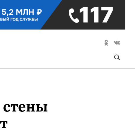
о стены
т