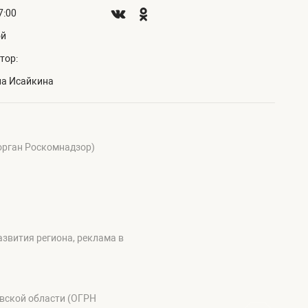
7:00
ой
тор:
на Исайкина
 орган Роскомнадзор)
звития региона, реклама в
овской области (ОГРН