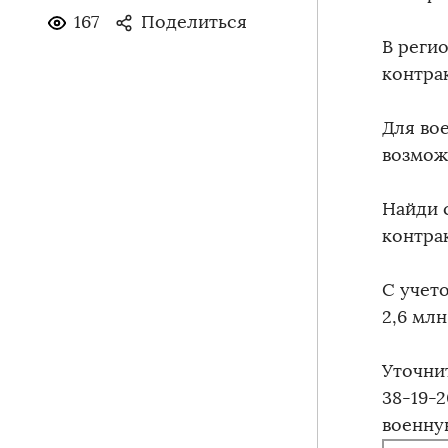
167
Поделиться
В реги
контра
Для во
возмож
Найди 
контра
С учет
2,6 млн
Уточни
38-19-2
военную