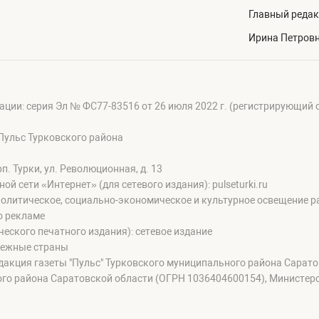
Главный редак
Ирина Петров
ации: серия Эл № ФС77-83516 от 26 июля 2022 г. (регистрирующий
Пульс Турковского района
п. Турки, ул. Революционная, д. 13
сети «Интернет» (для сетевого издания): pulseturki.ru
олитическое, социально-экономическое и культурное освещение ра
о рекламе
еского печатного издания): сетевое издание
бежные страны
дакция газеты "Пульс" Турковского муниципального района Сарат
го района Саратовской области (ОГРН 1036404600154), Министер